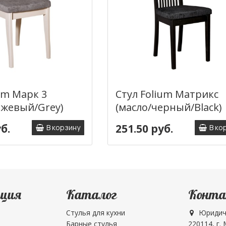
um Марк 3
Стул Folium Матрикс
ежевый/Grey)
(масло/черный/Black)
б.
251.50 руб.
В корзину
В ко
ция
Каталог
Конт
Стулья для кухни
Юридич
Барные стулья
220114, г.