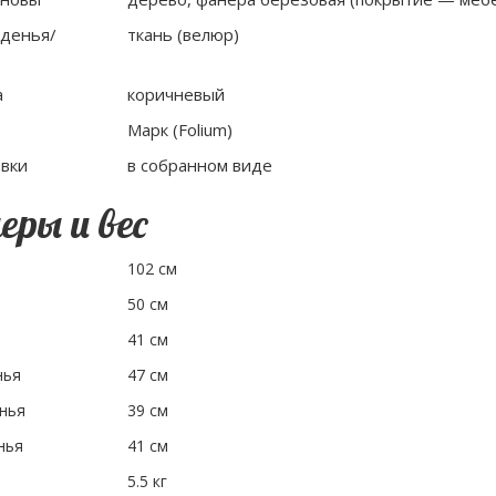
иденья/
ткань (велюр)
а
коричневый
Марк (Folium)
вки
в собранном виде
ры и вес
102 см
50 см
41 см
нья
47 см
нья
39 см
нья
41 см
5.5 кг