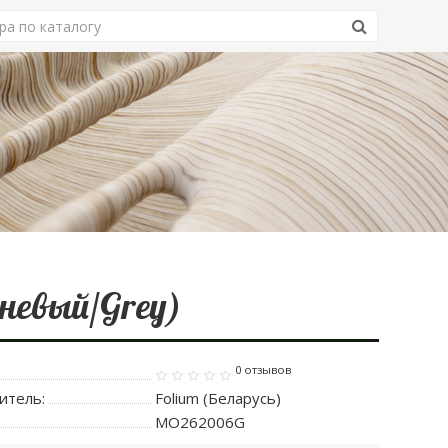
невый/Grey)
0 отзывов
итель:
Folium (Беларусь)
MO262006G