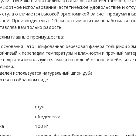
улья ТМ Folium изготавливаются из высококачественных эко
мфортное использование, эстетическое удовольствие и отсут
 стула отличается высокой эргономикой за счет продуманны
ловой. Производитель с 10-ти летним опытом позаботился о 
тавляла вам только радость.
лим главные преимущества:
основания - это шлифованная березовая фанера толщиной 30мм
ойчивый к перепадам температуры и влажности и прочный мате
е покрытия используются эмали на водной основе и мебельные
телей.
делей используется натуральный шпон дуба.
тся в собранном виде.
стул
обеденный
ка
100 кг
сновы
дерево, фанера березовая (покрытие — мебе