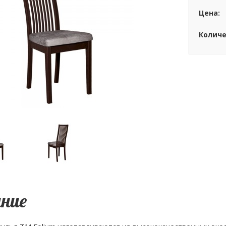
Цена:
Количе
ние