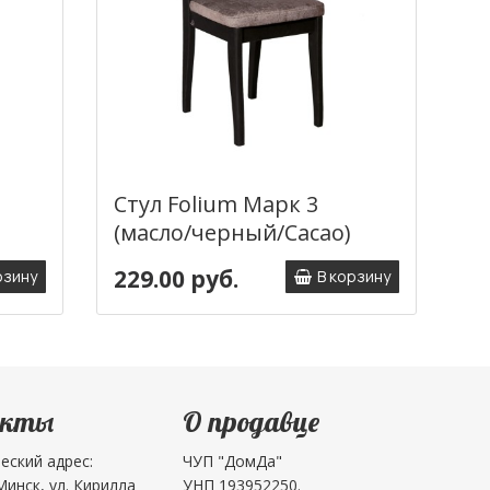
Стул Folium Марк 3
Ст
(масло/черный/Cacao)
(э
229.00 руб.
21
рзину
В корзину
акты
О продавце
еский адрес:
ЧУП "ДомДа"
 Минск, ул. Кирилла
УНП 193952250.