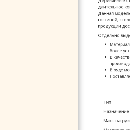
Деревянные ст
длительное ко
Данная модель
гостиной, сто
продукции дос
Отдельно выде
Материал 
более уст
В качеств
производи
В ряде мо
Поставляю
Тип
Назначение
Макс. нагруз
Материал о