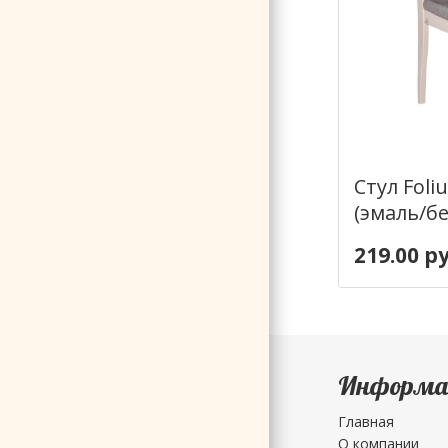
Стул Foli
(эмаль/б
219.00 ру
Информа
Главная
О компании